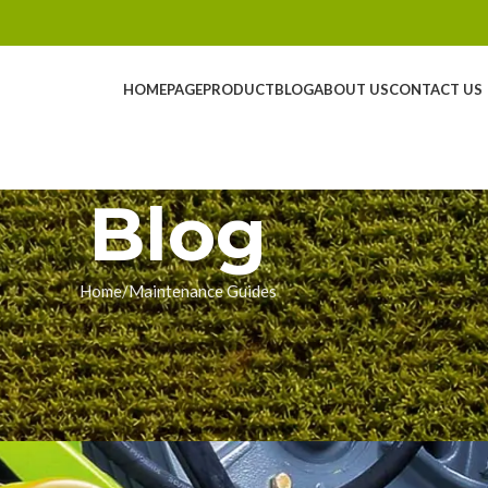
HOMEPAGE
PRODUCT
BLOG
ABOUT US
CONTACT US
Blog
Home
Maintenance Guides
NCE GUIDES
laas Jaguar: Der wahre Grund,
ie voll wird
ingyue
On 05/16/2026