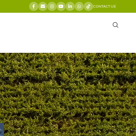
CONTACT US
CATEGORIES
Company News
General
Industry Insights
Maintenance Guides
Product Spotlights