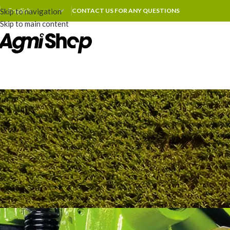
Skip to navigation
CONTACT US FOR ANY QUESTIONS
Skip to main content
MAINTENA
Das ewige Tankproblem beim C
warum er n
Posted by
zhoum