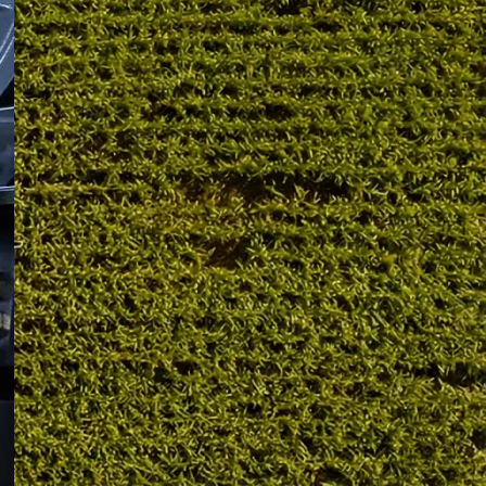
Troubleshooting
RECENT POSTS
CLAAS Jaguar Drive
Power Loss: 7 Common
Causes German
Farmers Check First
06/02/2026
No Comments
CLAAS Jaguar Slow
Response: Causes and
Quick Checks German
Farmers Recommend
06/02/2026
No Comments
CLAAS Hydraulic
Problem: Common