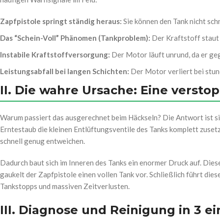
Zapfpistole springt ständig heraus:
Sie können den Tank nicht schne
Das “Schein-Voll” Phänomen (Tankproblem):
Der Kraftstoff staut 
Instabile Kraftstoffversorgung:
Der Motor läuft unrund, da er ge
Leistungsabfall bei langen Schichten:
Der Motor verliert bei stun
II. Die wahre Ursache: Eine versto
Warum passiert das ausgerechnet beim Häckseln? Die Antwort ist sim
Erntestaub die kleinen Entlüftungsventile des Tanks komplett zusetz
schnell genug entweichen.
Dadurch baut sich im Inneren des Tanks ein enormer Druck auf. Dies
gaukelt der Zapfpistole einen vollen Tank vor. Schließlich führt die
Tankstopps und massiven Zeitverlusten.
III. Diagnose und Reinigung in 3 e