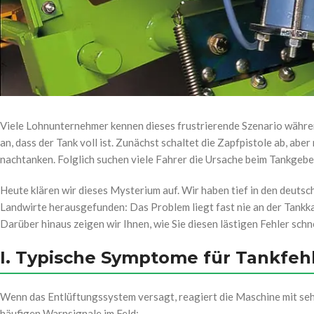
Viele Lohnunternehmer kennen dieses frustrierende Szenario während
an, dass der Tank voll ist. Zunächst schaltet die Zapfpistole ab, aber
nachtanken. Folglich suchen viele Fahrer die Ursache beim Tankgebe
Heute klären wir dieses Mysterium auf. Wir haben tief in den deuts
Landwirte herausgefunden: Das Problem liegt fast nie an der Tankkap
Darüber hinaus zeigen wir Ihnen, wie Sie diesen lästigen Fehler schn
I. Typische Symptome für Tankfeh
Wenn das Entlüftungssystem versagt, reagiert die Maschine mit sehr
häufigen Warnsignale im Feld: