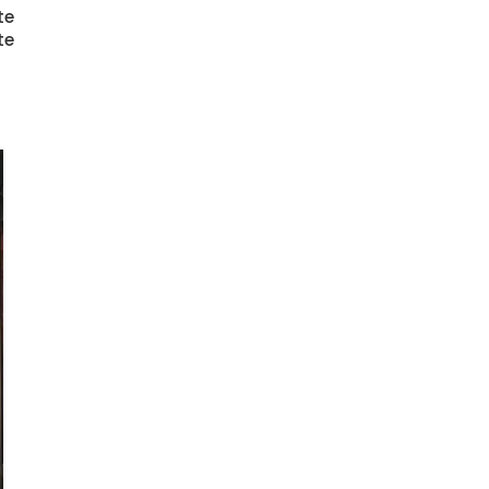
te
te
16
MAY